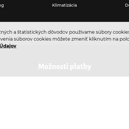
ng
Klimatizácia
D
čných a štatistických dôvodov používame súbory cookies.
venia súborov cookies môžete zmeniť kliknutím na položk
Údajov
možnosti platby
sť
Bezkontaktné
Ma
platby