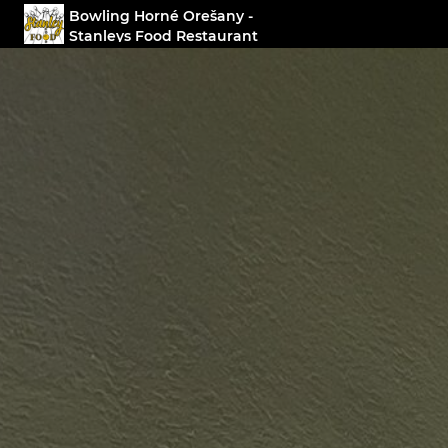
Bowling Horné Orešany -
Stanleys Food Restaurant