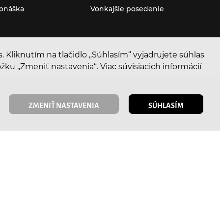
onáška
Vonkajšie posedenie
 Kliknutím na tlačidlo „Súhlasím“ vyjadrujete súhlas
u „Zmeniť nastavenia“. Viac súvisiacich informácií
ZMENIŤ NASTAVENIA
SÚHLASÍM
stercard
VISA