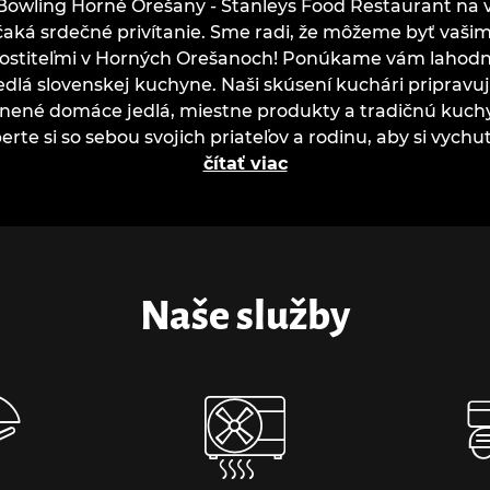
Bowling Horné Orešany - Stanleys Food Restaurant na 
čaká srdečné privítanie. Sme radi, že môžeme byť vašim
ostiteľmi v Horných Orešanoch! Ponúkame vám lahod
edlá slovenskej kuchyne. Naši skúsení kuchári pripravu
nené domáce jedlá, miestne produkty a tradičnú kuch
erte si so sebou svojich priateľov a rodinu, aby si vychu
čítať viac
Naše služby