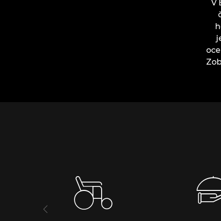
V 
h
j
oce
Zob