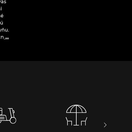
vás
i
né
jú
yňu.
tn
...